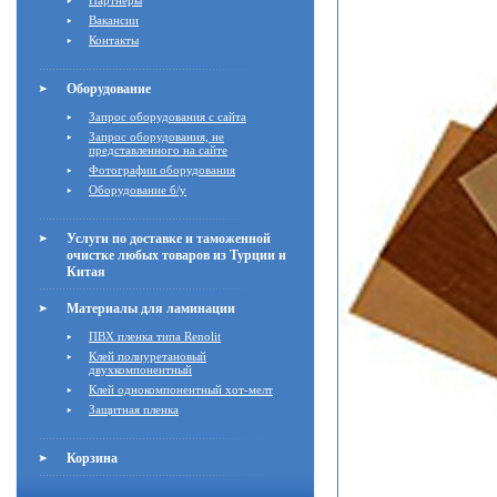
Партнёры
Вакансии
Контакты
Оборудование
Запрос оборудования с сайта
Запрос оборудования, не
представленного на сайте
Фотографии оборудования
Оборудование б/у
Услуги по доставке и таможенной
очистке любых товаров из Турции и
Китая
Материалы для ламинации
ПВХ пленка типа Renolit
Клей полиуретановый
двухкомпонентный
Клей однокомпонентный хот-мелт
Защитная пленка
Корзина