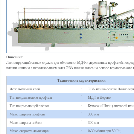
Описание:
Ламинирующий станок служит для облицовки МДФ и деревянных профилей посре
плёнки и шпона с использованием клея ЭВА или же клеев на основе термоплавкого 
Технические характеристики
:
Используемый клей
ЭВА или на основе Полиолеф
:
Тип покрываемого профиля
МДФ и Дерево
:
Тип покрывающей плёнки
Бумага и Шпон (листовой или
:
Макс. ширина профиля
300 мм
:
Макс. ширина плёнки
300 мм
:
Макс. скорость ламинации
0-30 м/мин при 50 Гц.