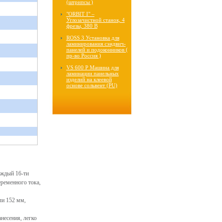
(штрипсы )
"ORBIT I" –
Углозачистной станок, 4
фрезы, 380 В
ROSS 3 Установка для
ламинирования сэндвич-
панелей и подоконников (
пр-во Россия )
VS 600 P Машина для
ламинации панельных
изделий на клеевой
основе сольвент (PU)
аждый 16-ти
ременного тока,
ли 152 мм,
несения, легко