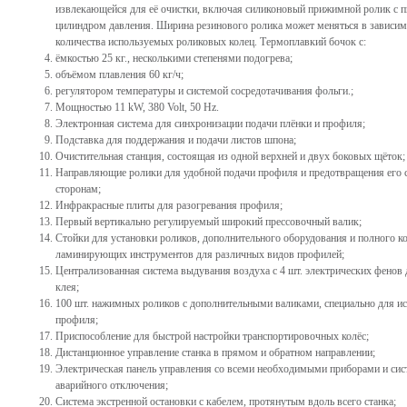
извлекающейся для её очистки, включая силиконовый прижимной ролик с 
цилиндром давления. Ширина резинового ролика может меняться в зависим
количества используемых роликовых колец. Термоплавкий бочок с:
ёмкостью 25 кг., несколькими степенями подогрева;
объёмом плавления 60 кг/ч;
регулятором температуры и системой сосредотачивания фольги.;
Мощностью 11 kW, 380 Volt, 50 Hz.
Электронная система для синхронизации подачи плёнки и профиля;
Подставка для поддержания и подачи листов шпона;
Oчистительная станция, состоящая из одной верхней и двух боковых щёток;
Направляющие ролики для удобной подачи профиля и предотвращения его 
сторонам;
Инфракрасные плиты для разогревания профиля;
Первый вертикально регулируемый широкий прессовочный валик;
Стойки для установки роликов, дополнительного оборудования и полного к
ламинирующих инструментов для различных видов профилей;
Централизованная система выдувания воздуха с 4 шт. электрических фенов 
клея;
100 шт. нажимных роликов с дополнительными валиками, специально для и
профиля;
Приспособление для быстрой настройки транспортировочных колёс;
Дистанционное управление станка в прямом и обратном направлении;
Электрическая панель управления со всеми необходимыми приборами и сис
аварийного отключения;
Система экстренной остановки с кабелем, протянутым вдоль всего станка;