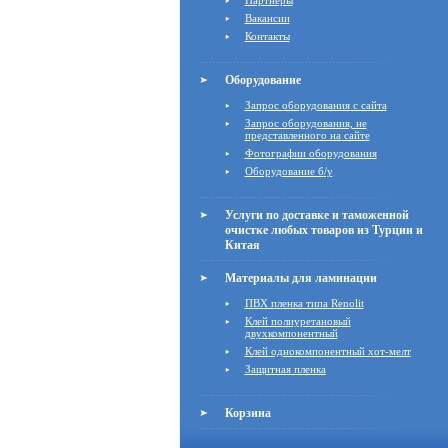
Партнёры
Вакансии
Контакты
Оборудование
Запрос оборудования с сайта
Запрос оборудования, не
представленного на сайте
Фотографии оборудования
Оборудование б/у
Услуги по доставке и таможенной
очистке любых товаров из Турции и
Китая
Материалы для ламинации
ПВХ пленка типа Renolit
Клей полиуретановый
двухкомпонентный
Клей однокомпонентный хот-мелт
Защитная пленка
Корзина