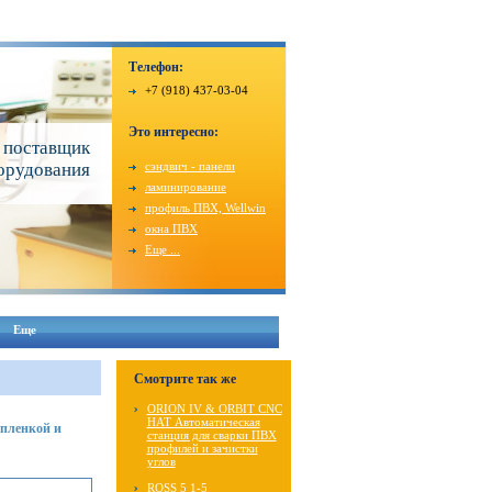
Телефон:
+7 (918) 437-03-04
Это интересно:
 поставщик
орудования
сэндвич - панели
ламинирование
профиль ПВХ, Wellwin
окна ПВХ
Еще ...
Еще
Смотрите так же
ORION IV & ORBIT CNC
HAT Автоматическая
пленкой и
станция для сварки ПВХ
профилей и зачистки
углов
ROSS 5 1-5