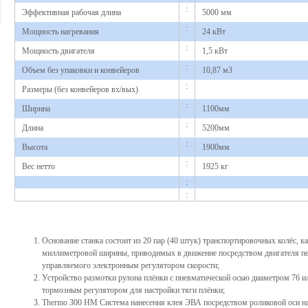
:
Эффективная рабочая длина
5000 мм
:
Мощность нагревания
24 кВт
:
Мощность двигателя
1,5 кВт
:
Объем без упаковки и конвейеров
10,87 м3
:
Размеры (без конвейеров вх/вых)
:
Ширина
1100мм
:
Длина
5200мм
:
Высота
1900мм
:
Вес нетто
1925 кг
:
:
Основание станка состоит из 20 пар (40 штук) транспортировочных колёс, к
миллиметровой ширины, приводимых в движение посредством двигателя пе
управляемого электронным регулятором скорости;
Устройство размотки рулона плёнки с пневматической осью диаметром 76 и
тормозным регулятором для настройки тяги плёнки;
Thermo 300 HM Система нанесения клея ЭВА посредством роликовой оси на