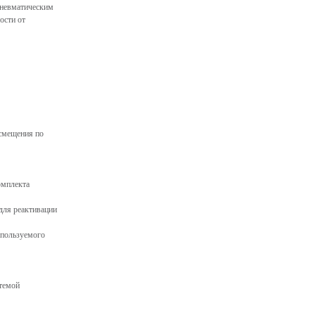
пневматическим
ости от
смещения по
омплекта
для реактивации
спользуемого
темой