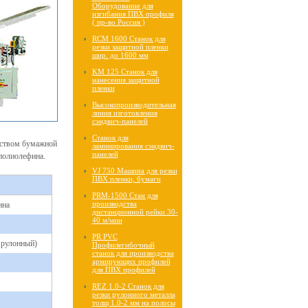
Оборудование для
изгибания ПВХ профиля
( пр-во Россия )
RCM 1600 Cтанок для
резки защитной пленки
шир. до 1600 мм
KM 125 Cтанок для
нанесения защитной
пленки
Высокопроизводительная
линия изготовления
сэндвич-панелей
Станок для
дством бумажной
ламинирования сэндвич-
панелей
полиолефина.
VJ 750 Машина для резки
ПВХ пленки, бумаги
PRM-1500 Стан для
производства
ина
дистанционной рейки 30-
40 м/мин
PR PVC
 рулонный)
Профилегибочный
станок для производства
армирующих профилей
для ПВХ профилей
REZ 1.0-2 Cтанок для
резки рулонного металла
толщ 1.0-2 мм на полосы